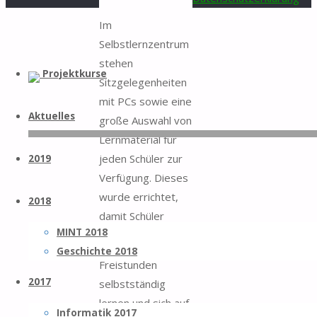
for:
Back
Im
to
Selbstlernzentrum
Top
Skip
stehen
Projektkurse
to
Sitzgelegenheiten
content
mit PCs sowie eine
Aktuelles
große Auswahl von
Lernmaterial für
jeden Schüler zur
2019
Verfügung. Dieses
wurde errichtet,
2018
damit Schüler
MINT 2018
in ihren
Geschichte 2018
Freistunden
2017
selbstständig
lernen und sich auf
Informatik 2017