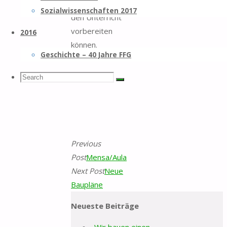
Klausuren oder
Sozialwissenschaften 2017
den Unterricht
vorbereiten
2016
können.
Geschichte – 40 Jahre FFG
Search
Search
Search
for:
Previous
Post
Mensa/Aula
Next Post
Neue
Baupläne
Neueste Beiträge
„Wir bauen einen