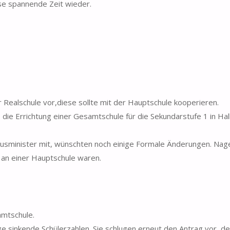
ese spannende Zeit wieder.
 Realschule vor,diese sollte mit der Hauptschule kooperieren.
die Errichtung einer Gesamtschule für die Sekundarstufe 1 in Ha
ltusminister mit, wünschten noch einige Formale Änderungen. Nag
r an einer Hauptschule waren.
amtschule.
ge sinkende Schülerzahlen. Sie schlugen erneut den Antrag vor, d